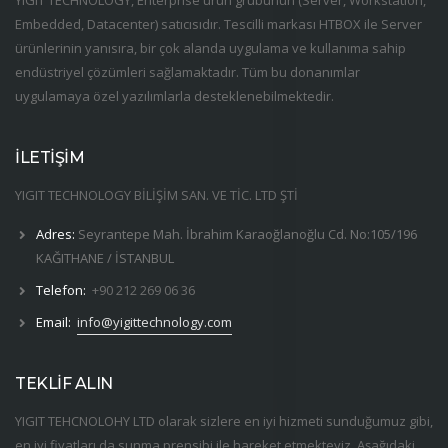
Embedded, Datacenter) satıcısıdır. Tescilli markası HTBOX ile Server
ürünlerinin yanısıra, bir çok alanda uygulama ve kullanıma sahip
endüstriyel çözümleri sağlamaktadır. Tüm bu donanımlar
uygulamaya özel yazılımlarla desteklenebilmektedir.
İLETİŞİM
YIGIT TECHNOLOGY BİLİŞİM SAN. VE TİC. LTD ŞTİ
Adres:
Seyrantepe Mah. İbrahim Karaoğlanoğlu Cd. No:105/196
KAĞITHANE / İSTANBUL
Telefon:
+90 212 269 06 36
Email:
info@yigittechnology.com
TEKLİF ALIN
YIGIT TEHCNOLOHY LTD olarak sizlere en iyi hizmeti sunduğumuz gibi,
en iyi fiyatları da sunma prensibi ile hareket etmekteyiz. Aşağıdaki